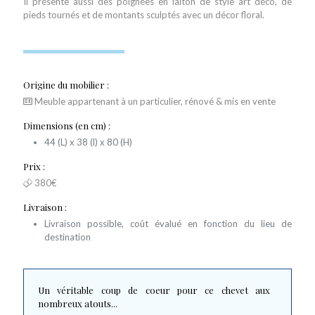
Il présente aussi des poignées en laiton de style art déco, de
pieds tournés et de montants sculptés avec un décor floral.
Origine du mobilier :
Meuble appartenant à un particulier, rénové & mis en vente
Dimensions (en cm) :
44 (L) x 38 (l) x 80 (H)
Prix :
380€
Livraison :
Livraison possible, coût évalué en fonction du lieu de
destination
Un véritable coup de coeur pour ce chevet aux
nombreux atouts...